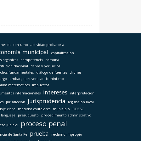
ones de consumo
actividad probatoria
tonomía municipal
capitalización
s orgánicas
competencia
comuna
titución Nacional
daños y perjuicios
chos fundamentales
diálogo de fuentes
drones
argo
embargo preventivo
feminismo
ulas matemáticas
impuestos
intereses
rumentos internacionales
interpretación
jurisprudencia
rés
jurisdicción
legislación local
uaje claro
medidas cautelares
municipio
PIDESC
n language
presupuesto
procedimiento administrativo
proceso penal
eso judicial
prueba
incia de Santa Fe
reclamo impropio