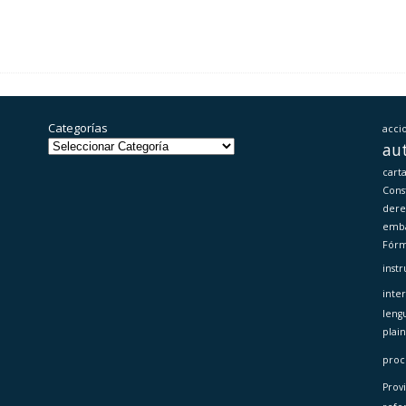
Categorías
acci
au
carta
Cons
dere
emb
Fórm
inst
inte
leng
plai
proc
Prov