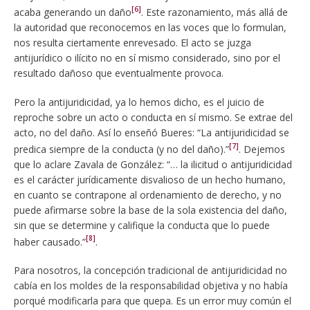
[6]
acaba generando un daño
. Este razonamiento, más allá de
la autoridad que reconocemos en las voces que lo formulan,
nos resulta ciertamente enrevesado. El acto se juzga
antijurídico o ilícito no en sí mismo considerado, sino por el
resultado dañoso que eventualmente provoca.
Pero la antijuridicidad, ya lo hemos dicho, es el juicio de
reproche sobre un acto o conducta en sí mismo. Se extrae del
acto, no del daño. Así lo enseñó Bueres: “La antijuridicidad se
[7]
predica siempre de la conducta (y no del daño).”
. Dejemos
que lo aclare Zavala de González: “… la ilicitud o antijuridicidad
es el carácter jurídicamente disvalioso de un hecho humano,
en cuanto se contrapone al ordenamiento de derecho, y no
puede afirmarse sobre la base de la sola existencia del daño,
sin que se determine y califique la conducta que lo puede
[8]
haber causado.”
.
Para nosotros, la concepción tradicional de antijuridicidad no
cabía en los moldes de la responsabilidad objetiva y no había
porqué modificarla para que quepa. Es un error muy común el