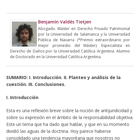
a
w
i
h
m
o
r
c
i
n
a
a
p
i
e
t
k
t
i
y
n
b
t
e
s
l
L
t
Benjamín Valdés Tietjen
o
e
d
A
i
Abogado. Máster en Derecho Privado Patrimonial
o
r
I
p
n
por la Universidad de Salamanca y la Universidad
k
n
p
k
Pública de Navarra (*Premio extraordinario por
mejor promedio del Máster). Especialista en
Derecho de Daños por la Universidad Católica Argentina. Alumno
de Doctorado en la Universidad Católica Argentina.
SUMARIO: I. Introducción. II. Planteo y análisis de la
cuestión. III. Conclusiones.
I. Introducción
Esta es una reflexión breve sobre la noción de antijuridicidad y
sobre su expresión en el ámbito de la responsabilidad objetiva.
Este un tema que ha dado que hablar, y que en su momento
dividió las aguas de la doctrina. Hoy parece haberse
consolidado una tendencia mayoritaria que nosotros no