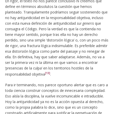
En rigor, el texto no nos parece conclusivo ni creemos que
define en términos absolutos la cuestión que hemos
planteado. Tranquilamente podríamos seguir sosteniendo que
no hay antijuridicidad en la responsabilidad objetiva, incluso
con esta nueva definición de antijuridicidad
sui generis
que
consagra el Código. Pero la verdad es que la contienda no
tiene mayor sentido, porque tras ella no hay un derecho
perdido, sino una simple ‘distorsión lógica’ o, con un poco más
de rigor, una fractura lógica indisimulable. Es preferible admitir
esa distorsión lógica como parte del paisaje y no renegar de
ella. En definitiva, hay que saber adaptarse. Además, no va a
ser la primera vez ni la última en que vamos a encontrar
‘presencias de la culpa’ en los territorios hostiles de la
[13]
responsabilidad objetiva
.
Para ir terminando, nos parece oportuno alertar que es caro a
toda ciencia construir conceptos de innecesaria complejidad.
Eso aísla la disciplina, la vuelve incomunicable e intraducible.
Hoy la antijuridicidad ya no es la acción opuesta al derecho,
como la propia palabra lo dice, sino que es un concepto
construido artificialmente para justificar la perpetuación de