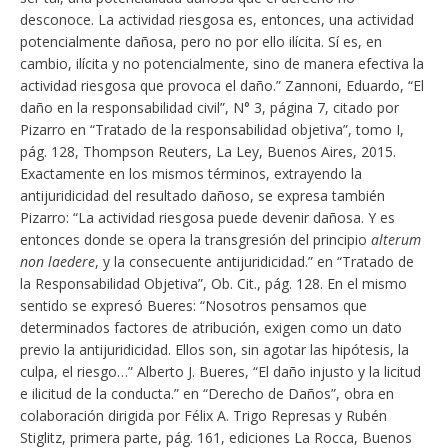
desconoce. La actividad riesgosa es, entonces, una actividad
potencialmente dañosa, pero no por ello ilícita. Sí es, en
cambio, ilícita y no potencialmente, sino de manera efectiva la
actividad riesgosa que provoca el daño.” Zannoni, Eduardo, “El
daño en la responsabilidad civil”, N° 3, página 7, citado por
Pizarro en “Tratado de la responsabilidad objetiva”, tomo I,
pág. 128, Thompson Reuters, La Ley, Buenos Aires, 2015.
Exactamente en los mismos términos, extrayendo la
antijuridicidad del resultado dañoso, se expresa también
Pizarro: “La actividad riesgosa puede devenir dañosa. Y es
entonces donde se opera la transgresión del principio
alterum
non laedere
, y la consecuente antijuridicidad.” en “Tratado de
la Responsabilidad Objetiva”, Ob. Cit., pág. 128. En el mismo
sentido se expresó Bueres: “Nosotros pensamos que
determinados factores de atribución, exigen como un dato
previo la antijuridicidad. Ellos son, sin agotar las hipótesis, la
culpa, el riesgo…” Alberto J. Bueres, “El daño injusto y la licitud
e ilicitud de la conducta.” en “Derecho de Daños”, obra en
colaboración dirigida por Félix A. Trigo Represas y Rubén
Stiglitz, primera parte, pág. 161, ediciones La Rocca, Buenos