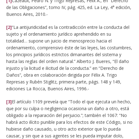
[1]
Cazeaux, Pedro N. y Trigo Represas, Félix A., en “Derecho
de las Obligaciones”, tomo IV, pág. 425, ed. La Ley, 4° edición,
Buenos Aires, 2010.-
[2]
“La antijuridicidad es la contradicción entre la conducta del
sujeto y el ordenamiento jurídico aprehendido en su
totalidad… supone un juicio de menosprecio hacia el
ordenamiento, comprensivo éste de las leyes, las costumbres,
los principios jurídicos estrictos dimanantes del sistema y
hasta las reglas del orden natural.” Alberto J. Bueres, “El daño
injusto y la licitud e ilicitud de la conducta.” en “Derecho de
Daños”, obra en colaboración dirigida por Félix A. Trigo
Represas y Rubén Stiglitz, primera parte, págs. 148 y 149,
ediciones La Rocca, Buenos Aires, 1996.-
[3]
El artículo 1109 preveía que “Todo el que ejecuta un hecho,
que por su culpa o negligencia ocasiona un daño a otro, está
obligado a la reparación del perjuicio.”; también el 1067: “No
habrá acto ilícito punible para los efectos de este Código, si no
hubiese daño causado, u otro acto exterior que lo pueda
causar, y sin que a sus agentes se les pueda imputar dolo,