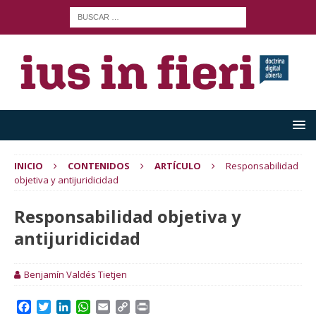
INICIO
CONTENIDOS
ARTÍCULO
Responsabilidad
objetiva y antijuridicidad
Responsabilidad objetiva y
antijuridicidad
Benjamín Valdés Tietjen
F
T
L
W
E
C
P