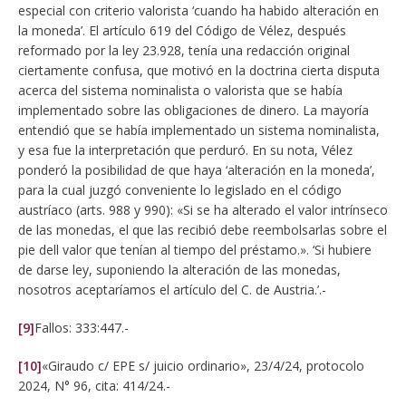
especial con criterio valorista ‘cuando ha habido alteración en
la moneda’. El artículo 619 del Código de Vélez, después
reformado por la ley 23.928, tenía una redacción original
ciertamente confusa, que motivó en la doctrina cierta disputa
acerca del sistema nominalista o valorista que se había
implementado sobre las obligaciones de dinero. La mayoría
entendió que se había implementado un sistema nominalista,
y esa fue la interpretación que perduró. En su nota, Vélez
ponderó la posibilidad de que haya ‘alteración en la moneda’,
para la cual juzgó conveniente lo legislado en el código
austríaco (arts. 988 y 990): «Si se ha alterado el valor intrínseco
de las monedas, el que las recibió debe reembolsarlas sobre el
pie dell valor que tenían al tiempo del préstamo.». ‘Si hubiere
de darse ley, suponiendo la alteración de las monedas,
nosotros aceptaríamos el artículo del C. de Austria.’.-
[9]
Fallos: 333:447.-
[10]
«Giraudo c/ EPE s/ juicio ordinario», 23/4/24, protocolo
2024, N° 96, cita: 414/24.-