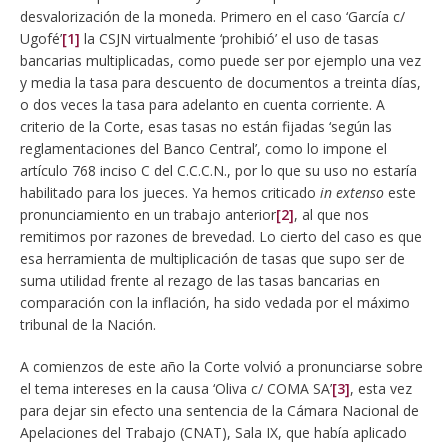
desvalorización de la moneda. Primero en el caso ‘García c/
Ugofé’
[1]
la CSJN virtualmente ‘prohibió’ el uso de tasas
bancarias multiplicadas, como puede ser por ejemplo una vez
y media la tasa para descuento de documentos a treinta días,
o dos veces la tasa para adelanto en cuenta corriente. A
criterio de la Corte, esas tasas no están fijadas ‘según las
reglamentaciones del Banco Central’, como lo impone el
artículo 768 inciso C del C.C.C.N., por lo que su uso no estaría
habilitado para los jueces. Ya hemos criticado
in extenso
este
pronunciamiento en un trabajo anterior
[2]
, al que nos
remitimos por razones de brevedad. Lo cierto del caso es que
esa herramienta de multiplicación de tasas que supo ser de
suma utilidad frente al rezago de las tasas bancarias en
comparación con la inflación, ha sido vedada por el máximo
tribunal de la Nación.
A comienzos de este año la Corte volvió a pronunciarse sobre
el tema intereses en la causa ‘Oliva c/ COMA SA’
[3]
, esta vez
para dejar sin efecto una sentencia de la Cámara Nacional de
Apelaciones del Trabajo (CNAT), Sala IX, que había aplicado