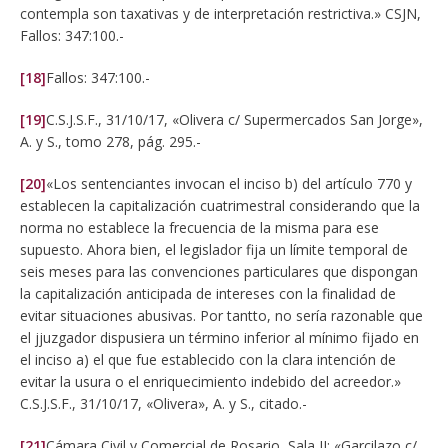
contempla son taxativas y de interpretación restrictiva.» CSJN,
Fallos: 347:100.-
[18]
Fallos: 347:100.-
[19]
C.S.J.S.F., 31/10/17, «Olivera c/ Supermercados San Jorge»,
A. y S., tomo 278, pág. 295.-
[20]
«Los sentenciantes invocan el inciso b) del artículo 770 y
establecen la capitalización cuatrimestral considerando que la
norma no establece la frecuencia de la misma para ese
supuesto. Ahora bien, el legislador fija un límite temporal de
seis meses para las convenciones particulares que dispongan
la capitalización anticipada de intereses con la finalidad de
evitar situaciones abusivas. Por tantto, no sería razonable que
el jjuzgador dispusiera un término inferior al mínimo fijado en
el inciso a) el que fue establecido con la clara intención de
evitar la usura o el enriquecimiento indebido del acreedor.»
C.S.J.S.F., 31/10/17, «Olivera», A. y S., citado.-
[21]
Cámara Civil y Comercial de Rosario, Sala II: «Garcilazo c/