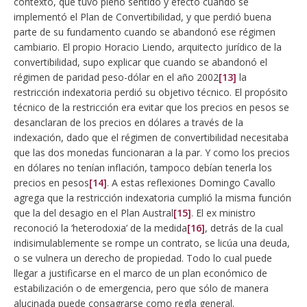
contexto, que tuvo pleno sentido y efecto cuando se
implementó el Plan de Convertibilidad, y que perdió buena
parte de su fundamento cuando se abandonó ese régimen
cambiario. El propio Horacio Liendo, arquitecto jurídico de la
convertibilidad, supo explicar que cuando se abandonó el
régimen de paridad peso-dólar en el año 2002
[13]
la
restricción indexatoria perdió su objetivo técnico. El propósito
técnico de la restricción era evitar que los precios en pesos se
desanclaran de los precios en dólares a través de la
indexación, dado que el régimen de convertibilidad necesitaba
que las dos monedas funcionaran a la par. Y como los precios
en dólares no tenían inflación, tampoco debían tenerla los
precios en pesos
[14]
. A estas reflexiones Domingo Cavallo
agrega que la restricción indexatoria cumplió la misma función
que la del desagio en el Plan Austral
[15]
. El ex ministro
reconoció la ‘heterodoxia’ de la medida
[16]
, detrás de la cual
indisimulablemente se rompe un contrato, se licúa una deuda,
o se vulnera un derecho de propiedad. Todo lo cual puede
llegar a justificarse en el marco de un plan económico de
estabilización o de emergencia, pero que sólo de manera
alucinada puede consagrarse como regla general.