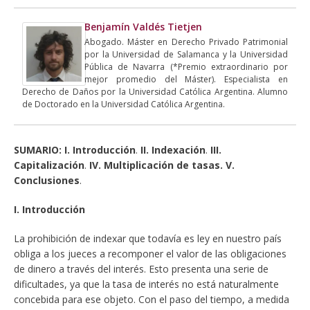
e
t
k
t
i
y
n
b
t
e
s
l
L
t
Benjamín Valdés Tietjen
o
e
d
A
i
Abogado. Máster en Derecho Privado Patrimonial
o
r
I
p
n
por la Universidad de Salamanca y la Universidad
k
n
p
k
Pública de Navarra (*Premio extraordinario por
mejor promedio del Máster). Especialista en
Derecho de Daños por la Universidad Católica Argentina. Alumno
de Doctorado en la Universidad Católica Argentina.
SUMARIO:
I. Introducción
.
II. Indexación
.
III.
Capitalización
.
IV. Multiplicación de tasas. V.
Conclusiones
.
I. Introducción
La prohibición de indexar que todavía es ley en nuestro país
obliga a los jueces a recomponer el valor de las obligaciones
de dinero a través del interés. Esto presenta una serie de
dificultades, ya que la tasa de interés no está naturalmente
concebida para ese objeto. Con el paso del tiempo, a medida