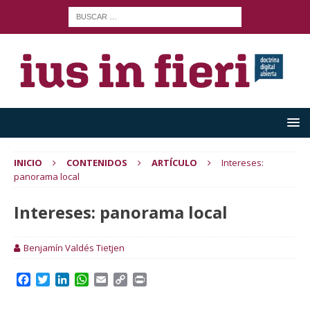
INICIO
CONTENIDOS
ARTÍCULO
Intereses:
panorama local
Intereses: panorama local
Benjamín Valdés Tietjen
F
T
L
W
E
C
P
a
w
i
h
m
o
r
c
i
n
a
a
p
i