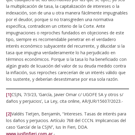
la multiplicación de tasa, la capitalización de intereses o la
indexación, son de una u otra manera fácilmente impugnables
por el deudor, porque si no transgreden una normativa
específica, contradicen un criterio de la Corte. Ante
impugnaciones o reproches fundados en objeciones de este
tipo, siempre es recomendable penetrar en el verdadero
interés económico subyacente del recurrente, y dilucidar si la
tasa que impugna verdaderamente lo ha perjudicado en
términos económicos. Porque si la tasa lo ha beneficiado con
algún grado de licuación del valor de su deuda medido contra
la inflación, sus reproches carecerían de un interés válido que
los sustente, y deberían desestimarse por esa sola razón.
[1]
CSJN, 7/3/23, ‘García, Javier Omar c/ UGOFE SA y otros s/
daños y perjuicios’, La Ley, cita online, AR/JUR/15607/2023.-
[2]
Valdés Tietjen, Benjamín, “Intereses. Tasas de interés para
los daños y perjuicios. Artículo 768 del CCCN. Implicancias del
caso ‘García’ de la CSJN”, Ius In Fieri, DDA.
www.iusfinfieri.com.ar
.-