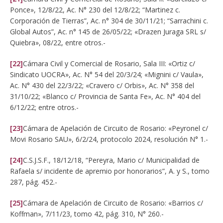
Ponce», 12/8/22, Ac. N° 230 del 12/8/22; “Martinez c.
Corporación de Tierras”, Ac. n° 304 de 30/11/21; “Sarrachini c.
Global Autos”, Ac. n° 145 de 26/05/22; «Drazen Juraga SRL s/
Quiebra», 08/22, entre otros.-
[22]
Cámara Civil y Comercial de Rosario, Sala III: «Ortiz c/
Sindicato UOCRA», Ac. N° 54 del 20/3/24; «Mignini c/ Vaula»,
Ac. N° 430 del 22/3/22; «Cravero c/ Orbis», Ac. N° 358 del
31/10/22; «Blanco c/ Provincia de Santa Fe», Ac. N° 404 del
6/12/22; entre otros.-
[23]
Cámara de Apelación de Circuito de Rosario: «Peyronel c/
Movi Rosario SAU», 6/2/24, protocolo 2024, resolución N° 1.-
[24]
C.S.J.S.F., 18/12/18, “Pereyra, Mario c/ Municipalidad de
Rafaela s/ incidente de apremio por honorarios”, A. y S., tomo
287, pág. 452.-
[25]
Cámara de Apelación de Circuito de Rosario: «Barrios c/
Koffman», 7/11/23, tomo 42, pág. 310, N° 260.-