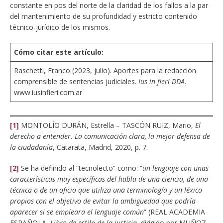
constante en pos del norte de la claridad de los fallos a la par
del mantenimiento de su profundidad y estricto contenido
técnico-jurídico de los mismos.
Cómo citar este artículo:
Raschetti, Franco (2023, julio). Aportes para la redacción
comprensible de sentencias judiciales.
Ius in fieri DDA.
www.iusinfieri.com.ar
[1]
MONTOLÍO DURÁN, Estrella – TASCÓN RUIZ, Mario,
El
derecho a entender. La comunicación clara, la mejor defensa de
la ciudadanía
, Catarata, Madrid, 2020, p. 7.
[2]
Se ha definido al “tecnolecto” como: “
un lenguaje con unas
características muy específicas del habla de una ciencia, de una
técnica o de un oficio que utiliza una terminología y un léxico
propios con el objetivo de evitar la ambigüedad que podría
aparecer si se empleara el lenguaje común
” (REAL ACADEMIA
ESPAÑOLA,
Libro de estilo de la justicia
, dirigido por MUÑOZ