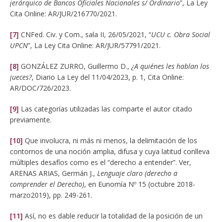
jerárquico de Bancos Oficiales Nacionales s/ Ordinario
”, La Ley
Cita Online: AR/JUR/216770/2021.
[7]
CNFed. Civ. y Com., sala II, 26/05/2021, “
UCU c. Obra Social
UPCN
”, La Ley Cita Online: AR/JUR/57791/2021.
[8]
GONZÁLEZ ZURRO, Guillermo D.,
¿A quiénes les hablan los
jueces?
, Diario La Ley del 11/04/2023, p. 1, Cita Online:
AR/DOC/726/2023.
[9]
Las categorías utilizadas las comparte el autor citado
previamente.
[10]
Que involucra, ni más ni menos, la delimitación de los
contornos de una noción amplia, difusa y cuya latitud conlleva
múltiples desafíos como es el “derecho a entender”. Ver,
ARENAS ARIAS, Germán J.,
Lenguaje claro (derecho a
comprender el Derecho)
, en Eunomía Nº 15 (octubre 2018-
marzo2019), pp. 249-261.
[11]
Así, no es dable reducir la totalidad de la posición de un