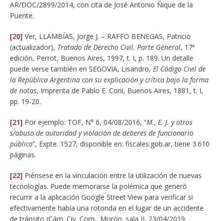
AR/DOC/2899/2014, con cita de José Antonio Ñique de la
Puente.
[20]
Ver, LLAMBÍAS, Jorge J. – RAFFO BENEGAS, Patricio
(actualizador),
Tratado de Derecho Civil. Parte General
, 17ª
edición, Perrot, Buenos Aires, 1997, t. I, p. 189. Un detalle
puede verse también en SEGOVIA, Lisandro,
El Código Civil de
la República Argentina con su explicación y crítica bajo la forma
de notas
, Imprenta de Pablo E. Coni, Buenos Aires, 1881, t. I,
pp. 19-20.
[21]
Por ejemplo: TOF, N° 6, 04/08/2016, “
M., E. J. y otros
s/abuso de autoridad y violación de deberes de funcionario
público
”, Expte. 1527, disponible en: fiscales.gob.ar, tiene 3.610
páginas.
[22]
Piénsese en la vinculación entre la utilización de nuevas
tecnologías. Puede memorarse la polémica que generó
recurrir a la aplicación Google Street View para verificar si
efectivamente había una rotonda en el lugar de un accidente
de tránsito (Cám. Civ. Com., Morón, sala II, 23/04/2019,