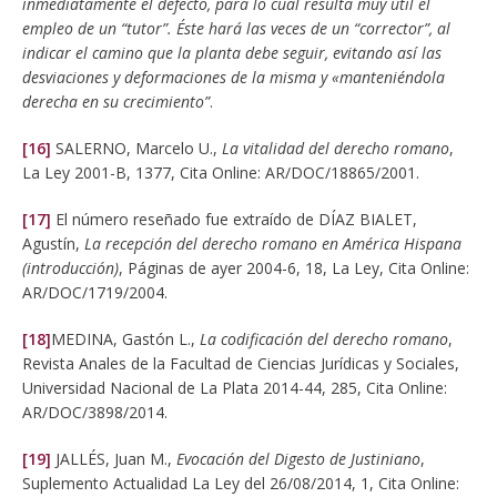
inmediatamente el defecto, para lo cual resulta muy útil el
empleo de un “tutor”. Éste hará las veces de un “corrector”, al
indicar el camino que la planta debe seguir, evitando así las
desviaciones y deformaciones de la misma y «manteniéndola
derecha en su crecimiento”
.
[16]
SALERNO, Marcelo U.,
La vitalidad del derecho romano
,
La Ley 2001-B, 1377, Cita Online: AR/DOC/18865/2001.
[17]
El número reseñado fue extraído de DÍAZ BIALET,
Agustín,
La recepción del derecho romano en América Hispana
(introducción)
, Páginas de ayer 2004-6, 18, La Ley, Cita Online:
AR/DOC/1719/2004.
[18]
MEDINA, Gastón L.,
La codificación del derecho romano
,
Revista Anales de la Facultad de Ciencias Jurídicas y Sociales,
Universidad Nacional de La Plata 2014-44, 285, Cita Online:
AR/DOC/3898/2014.
[19]
JALLÉS, Juan M.,
Evocación del Digesto de Justiniano
,
Suplemento Actualidad La Ley del 26/08/2014, 1, Cita Online: