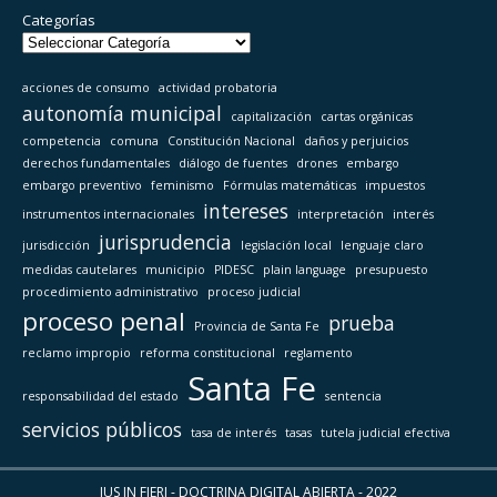
Categorías
acciones de consumo
actividad probatoria
autonomía municipal
capitalización
cartas orgánicas
competencia
comuna
Constitución Nacional
daños y perjuicios
derechos fundamentales
diálogo de fuentes
drones
embargo
embargo preventivo
feminismo
Fórmulas matemáticas
impuestos
intereses
instrumentos internacionales
interpretación
interés
jurisprudencia
jurisdicción
legislación local
lenguaje claro
medidas cautelares
municipio
PIDESC
plain language
presupuesto
procedimiento administrativo
proceso judicial
proceso penal
prueba
Provincia de Santa Fe
reclamo impropio
reforma constitucional
reglamento
Santa Fe
responsabilidad del estado
sentencia
servicios públicos
tasa de interés
tasas
tutela judicial efectiva
IUS IN FIERI - DOCTRINA DIGITAL ABIERTA - 2022