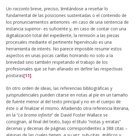
Un
racconto
breve, preciso, limitándose a reseñar lo
fundamental de las posiciones sustentadas o el contenido de
los pronunciamientos anteriores -en caso de una sentencia de
instancia superior- es suficiente y, en caso de contar con una
digitalización total del expediente, la remisión a las piezas
procesales mediante el pertinente hipervínculo es una
herramienta de interés. No parece imposible resumir estos
aspectos en unas pocas carillas honrando no solo a la
brevedad sino también respetando el trabajo de los
profesionales que se han afanado en definir las respectivas
posturas
[11]
.
En otro orden de ideas, las referencias bibliográficas y
jurisprudenciales pueden citarse en notas al pie en un tamaño
de fuente menor al del texto principal y no en el cuerpo de
éste o al finalizar el mismo. Añadiendo otra referencia literaria,
en la “
La broma infinita
” de David Foster Wallace se
consignan, al final del texto, bajo el título “notas y erratas”
decenas y decenas de páginas correspondientes a 388 citas –
algunas de las cuales tienen, a su vez, sub-citas, gráficos y