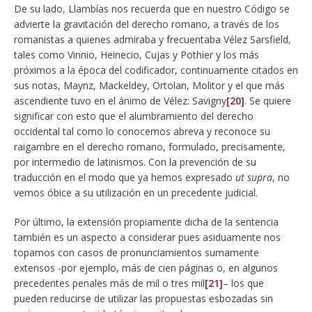
De su lado, Llambías nos recuerda que en nuestro Código se
advierte la gravitación del derecho romano, a través de los
romanistas a quienes admiraba y frecuentaba Vélez Sarsfield,
tales como Vinnio, Heinecio, Cujas y Pothier y los más
próximos a la época del codificador, continuamente citados en
sus notas, Maynz, Mackeldey, Ortolan, Molitor y el que más
ascendiente tuvo en el ánimo de Vélez: Savigny
[20]
. Se quiere
significar con esto que el alumbramiento del derecho
occidental tal como lo conocemos abreva y reconoce su
raigambre en el derecho romano, formulado, precisamente,
por intermedio de latinismos. Con la prevención de su
traducción en el modo que ya hemos expresado
ut supra
, no
vemos óbice a su utilización en un precedente judicial.
Por último, la extensión propiamente dicha de la sentencia
también es un aspecto a considerar pues asiduamente nos
topamos con casos de pronunciamientos sumamente
extensos -por ejemplo, más de cien páginas o, en algunos
precedentes penales más de mil o tres mil
[21]
– los que
pueden reducirse de utilizar las propuestas esbozadas sin