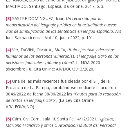
MACHADO, Santiago, Espasa, Barcelona, 2017, p. 3.
[3]
SASTRE DOMÍNGUEZ, Icíar,
Un recorrido por la
modernización del lenguaje jurídico en la actualidad: nuevas
vías de simplificación de las sentencias en lengua española
, Ars
Iuris Salmanticensis, Vol. 10, junio 2022, p. 101.
[4]
Ver, DAVINI, Oscar A.,
Multa, título ejecutivo y derechos
humanos de las personas vulnerables. El lenguaje claro en las
decisiones judiciales: ¿dónde y cómo?
, LLNOA 2020
(diciembre), 8, Cita Online: AR/DOC/3913/2020.
[5]
Una de las más recientes fue ideada por el STJ de la
Provincia de La Pampa, aprobándose mediante el acuerdo
3846/2022 de fecha 08/06/2022 las “
Pautas para la redacción
de textos en lenguaje claro
”, (La Ley Cita Online:
AR/LEGI/AJNO).
[6]
Cám. Civ. Com., sala III, Santa Fe,14/12/2021, “
Iglesias,
Mariano Francisco y otros c. Asociación Mutual del Personal