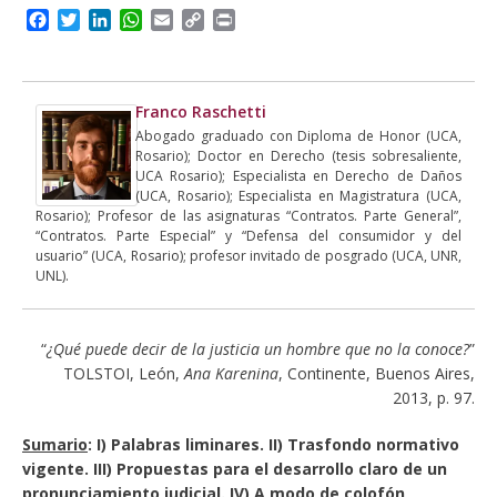
F
T
L
W
E
C
P
a
w
i
h
m
o
r
c
i
n
a
a
p
i
e
t
k
t
i
y
n
b
t
e
s
l
L
t
Franco Raschetti
o
e
d
A
i
Abogado graduado con Diploma de Honor (UCA,
o
r
I
p
n
Rosario); Doctor en Derecho (tesis sobresaliente,
k
n
p
k
UCA Rosario); Especialista en Derecho de Daños
(UCA, Rosario); Especialista en Magistratura (UCA,
Rosario); Profesor de las asignaturas “Contratos. Parte General”,
“Contratos. Parte Especial” y “Defensa del consumidor y del
usuario” (UCA, Rosario); profesor invitado de posgrado (UCA, UNR,
UNL).
“
¿Qué puede decir de la justicia un hombre que no la conoce?
”
TOLSTOI, León,
Ana Karenina
, Continente, Buenos Aires,
2013, p. 97.
Sumario
: I) Palabras liminares. II) Trasfondo normativo
vigente. III) Propuestas para el desarrollo claro de un
pronunciamiento judicial. IV) A modo de colofón