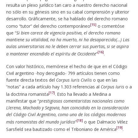
resulta un plexo jurídico tan caro a nuestro derecho nacional
no sólo en su génesis sino en su cabal comprensión y ulterior
desarrollo. Gráficamente, se ha hablado del derecho romano
[15]
como “tutor” del derecho contemporáneo
o comentóse
que “
Si bien carece de vigencia positiva, el derecho romano
mantiene su vitalidad, no ha muerto, ni ha desaparecido(…) Las
aulas universitarias no le deben cerrar sus puertas, si se aspira
[16]
a mantener encendido el espíritu de Occidente
”
.
Con valor histórico, memórese el hecho de que en el Código
Civil argentino -hoy derogado- 799 artículos tienen como
fuente directa textos del
Corpus Iuris Civilis
o que en las
“notas” a cada artículo hay 1.303 referencias al
Corpus Iuris
o a
[17]
la doctrina romanista
. Esto ha llevado a Medina a
manifestar que “
prestigiosos comentaristas nacionales como
Llerena, Machado y Segovia, han coincidido en la consideración
del Código Civil Argentino, como uno de los códigos modernos
[18]
más romanistas del mundo jurídico
”
o que Dalmacio Vélez
[19]
Sarsfield sea bautizado como el Triboniano de América
.